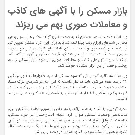
بازار مسکن را با آگهی های کاذب
و معاملات صوری بهم می ریزند
وی ادامه داد: ما شاهد هستیم که به صورت قارچ گونه املاکی های مجاز و غیر
مجاز در شهرهای ایران رشد پیدا کرده‌اند. باید برای این افراد سقفی تعیین کرد
و ارتباط بین کمیسیون و قیمت مسکن کاملا قطع شود. در غیر این صورت
طبیعی است که همواره تلاش خواهند کرد قیمت مسکن را گران تر کنند. کما
اینکه با درج آگهی‌های کاذب و معاملات صوری می‌شود بازار مسکن را بهم
ریخت و قطعا از این ابزار استفاده خواهد شد.
وی در ادامه تاکید کرد: زمانی که سهم مسکن از سبد خانوارها به طور میانگین
۴۲ درصد اعلام می‌شود باید در نظر داشت که این رقم در شهرهای بزرگ بسیار
بیشتر بوده و در خیلی از مناطق ۱۰۰ درصد درآمد افراد را در بر می گیرد که یک
فاجعه واقعی است و قطعا ابعاد اجتماعی به شدت وحشتناکی به دنبال خواهد
داشت.
مجید گودرزی با اشاره به عدم ارائه برنامه‌ خاص از سوی دولت پزشکیان برای
ساماندهی وضعیت مسکن عنوان کرد: سابقه اصلاح‌طلبان در حوزه مسکن،
متاسفانه غیرقابل دفاع است. همان طور که عبدالعلی زاده، وزیر مسکن آقای
خاتمی اعلام کرد، دستور داده بود به حریم شهرها حتی یک وجب هم اضافه
نشود و همین مسئله موجب کمبود عمدی در عرضه زمین شد.