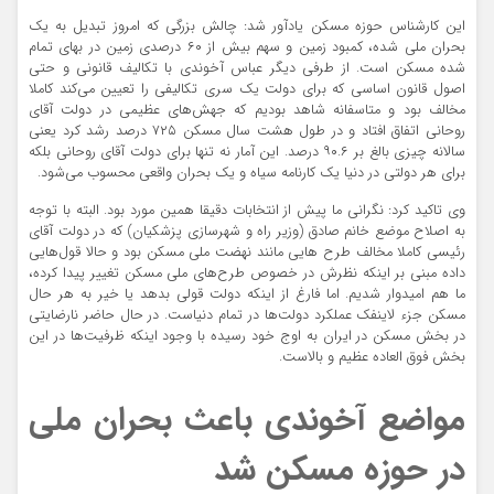
این کارشناس حوزه مسکن یادآور شد: چالش بزرگی که امروز تبدیل به یک
بحران ملی شده، کمبود زمین و سهم بیش از ۶۰ درصدی زمین در بهای تمام
شده مسکن است. از طرفی دیگر عباس آخوندی با تکالیف قانونی و حتی
اصول قانون اساسی که برای دولت یک سری تکالیفی را تعیین می‌کند کاملا
مخالف بود و متاسفانه شاهد بودیم که جهش‌های عظیمی در دولت آقای
روحانی اتفاق افتاد و در طول هشت سال مسکن ۷۲۵ درصد رشد کرد یعنی
سالانه چیزی بالغ بر ۹۰.۶ درصد. این آمار نه تنها برای دولت آقای روحانی بلکه
برای هر دولتی در دنیا یک کارنامه سیاه و یک بحران واقعی محسوب می‌شود.
وی تاکید کرد: نگرانی ما پیش از انتخابات دقیقا همین مورد بود. البته با توجه
به اصلاح موضع خانم صادق (وزیر راه و شهرسازی پزشکیان) که در دولت آقای
رئیسی کاملا مخالف طرح هایی مانند نهضت ملی مسکن بود و حالا قول‌هایی
داده مبنی بر اینکه نظرش در خصوص طرح‌های ملی مسکن تغییر پیدا کرده،
ما هم امیدوار شدیم. اما فارغ از اینکه دولت قولی بدهد یا خیر به هر حال
مسکن جزء لاینفک عملکرد دولت‌ها در تمام دنیاست. در حال حاضر نارضایتی
در بخش مسکن در ایران به اوج خود رسیده با وجود اینکه ظرفیت‌ها در این
بخش فوق العاده عظیم و بالاست.
مواضع آخوندی باعث بحران ملی
در حوزه مسکن شد