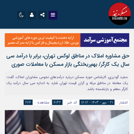
نام کاربری یا نشانی ایمیل
اینستاگرام
تلگرام
سروش
ایتا
حق مشاوره املاک در مناطق لوکس تهران، برابر با درآمد سی
رمز عبور
آپارات
اپلیکیشن
سال یک کارگر/ بهم‌ریختگی بازار مسکن با معاملات صوری
مجید گودرزی، کارشناس حوزه مسکن درباره درآمدهای نجومی مشاوران املاک، گفت:
مرا به خاطر بسپار
یک معامله در مناطق مرفه و گران قیمت تهران شاید به اندازه سی سال درآمد یک
کارگر ،معلم و بازنشسته باشد.
انتشار :
21 - مهر - 1403 - 16:12
کد خبر :
6132
مشاهده :
264