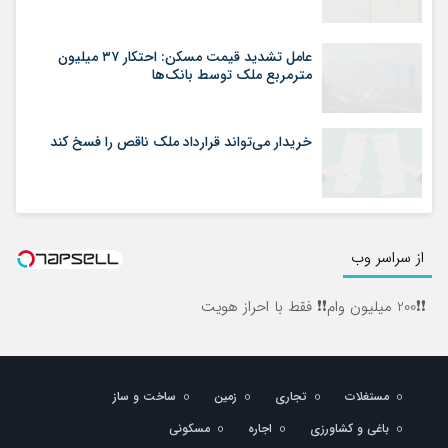
عامل تشدید قیمت مسکن: احتکار ۳۷ میلیون
مترمربع ملک توسط بانک‌ها
خریدار می‌تواند قرارداد ملک ناقص را فسخ کند
از سراسر وب
❗❗200 میلیون وام❗❗ فقط با احراز هویت
مستغلات
تجاری
زمین
ساخت و ساز
باغی و کشاورزی
اجاره
مسکونی