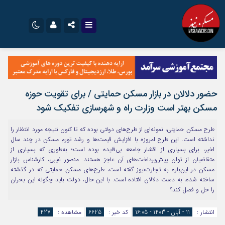
نام کاربری یا نشانی ایمیل
اینستاگرام
تلگرام
سروش
ایتا
حضور دلالان در بازار مسکن حمایتی / برای تقویت حوزه
رمز عبور
آپارات
اپلیکیشن
مسکن بهتر است وزارت راه و شهرسازی تفکیک شود
طرح مسکن‌ حمایتی، نمونه‌ای از طرح‌های دولتی بوده که تا کنون نتیجه مورد انتظار را
مرا به خاطر بسپار
نداشته است. این طرح امروزه با افزایش قیمت‌ها و رشد تورم مسکن در چند سال
اخیر، برای بسیاری از اقشار جامعه بی‌فایده بوده است؛ به‌طوری که بسیاری از
متقاضیان از توان پیش‌پرداخت‌های آن عاجز هستند. منصور غیبی، کارشناس بازار
مسکن در این‌باره به تجارت‌نیوز گفته است، طرح‌های مسکن حمایتی که در گذشته
ساخته شده، به دست دلالان افتاده است. با این حال، دولت باید چگونه این بحران
را حل و فصل کند؟
انتشار :
11 - آبان - 1403 - 16:05
کد خبر :
6625
مشاهده :
427