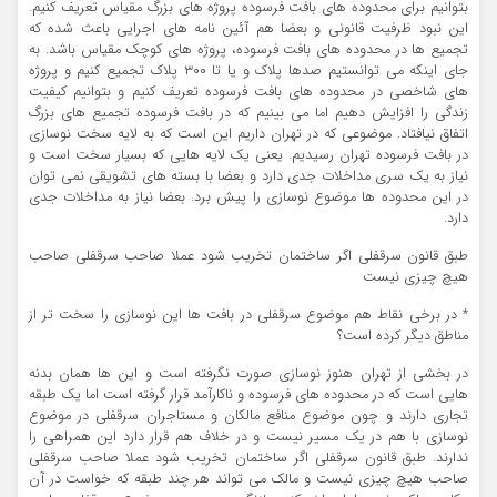
بتوانیم برای محدوده های بافت فرسوده پروژه های بزرگ مقیاس تعریف کنیم.
این نبود ظرفیت قانونی و بعضا هم آئین نامه های اجرایی باعث شده که
تجمیع ها در محدوده های بافت فرسوده، پروژه های کوچک مقیاس باشد. به
جای اینکه می توانستیم صدها پلاک و یا تا ۳۰۰ پلاک تجمیع کنیم و پروژه
های شاخصی در محدوده های بافت فرسوده تعریف کنیم و بتوانیم کیفیت
زندگی را افزایش دهیم اما می بینیم که در بافت فرسوده تجمیع های بزرگ
اتفاق نیافتاد. موضوعی که در تهران داریم این است که به لایه سخت نوسازی
در بافت فرسوده تهران رسیدیم. یعنی یک لایه هایی که بسیار سخت است و
نیاز به یک سری مداخلات جدی دارد و بعضا با بسته های تشویقی نمی توان
در این محدوده ها موضوع نوسازی را پیش برد. بعضا نیاز به مداخلات جدی
دارد.
طبق قانون سرقفلی اگر ساختمان تخریب شود عملا صاحب سرقفلی صاحب
هیچ چیزی نیست
* در برخی نقاط هم موضوع سرقفلی در بافت ها این نوسازی را سخت تر از
مناطق دیگر کرده است؟
در بخشی از تهران هنوز نوسازی صورت نگرفته است و این ها همان بدنه
هایی است که در محدوده های فرسوده و ناکارآمد قرار گرفته است اما یک طبقه
تجاری دارند و چون موضوع منافع مالکان و مستاجران سرقفلی در موضوع
نوسازی با هم در یک مسیر نیست و در خلاف هم قرار دارد این همراهی را
ندارند. طبق قانون سرقفلی اگر ساختمان تخریب شود عملا صاحب سرقفلی
صاحب هیچ چیزی نیست و مالک می تواند هر چند طبقه که خواست در آن