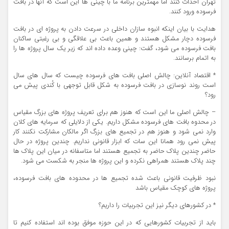
تهران احداث کنند اما مهمترین برنامه ما با چینی ها این است که آنها در بافت
فرسوده ورود کنند.
هدایت با بیان اینکه انبوه سازان داخلی در سرعت دادن به پروژه ای در بافت
فرسوده دچار مشکل هستند و همین باعث بی علاقگی و بی رغبتی ساکنان
بافت فرسوده می شود، گفت: چینی وعده داده اند که زیر یک سال پروژه ها را
به اتمام برسانند.
* اقتصاد آنلاین: چالش اصلی بافت های فرسوده چیست که سال های سال
است روند نوسازی در بافت فرسوده به شکل قابل توجهی با کُندی پیش می
رود؟
– چالش اصلی ما این است که هنوز هم برای تعریف پروژه های بزرگ مقیاس
در محدوه بافت های فرسوده مشکل داریم. یکی از دلایلی که سرمایه های کلان
وارد نمی شود و هنوز هم در تجمیع های بزرگ اگر مالکان مشارکت نکنند کار
پیش نمی رود همانا این سات که ابزار قانونی نداریم. چندین پروژه در حال
حاضر چندین پلاک حاضر به تجمیع هستند اما متاسفانه در میان این پلاک ها
چند پلاک هستند همراهی نکرده و این پروژه ها منجر به شکست می شود.
نبود ظرفیت قانونی باعث شده تجمیع ها در محدوده های بافت فرسوده،
پروژه های کوچک مقیاس باشد
* در کشورهای دیگر نیز این تجربیات را داریم؟
باید از تجربیات کشورهایی که در این حوزه موفق بوده اند استفاده کنیم تا