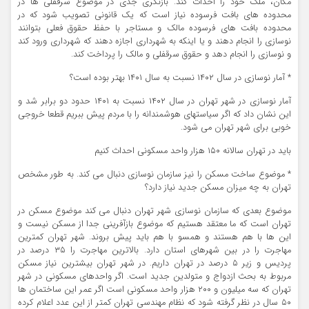
مکان، ملک خود را احداث کند. بازنگری جدی در موضوع سرقفلی ها در
محدوده های بافت فرسوده نیاز است که یک قانونی تصویب شود که در
محدوده بافت های فرسوده مالک و مستاجر با حفظ حقوق فعلی بتوانند
نوسازی را انجام دهند و یا اینکه به شهرداری اجازه دهند که شهرداری ورود کند
و نوسازی را انجام دهد و حقوق سرقفلی و مالک را پرداخت کند.
* آمار نوسازی در سال ۱۴۰۲ نسبت به سال ۱۴۰۱ بهتر بوده است؟
آمار نوسازی در شهر تهران در سال ۱۴۰۲ نسبت به ۱۴۰۱ حدود دو برابر شد و
این نشان داد که اگر سیاستهای هوشمندانه را با مردم پیش ببریم قطعا خروجی
خوبی برای شهر تهران می شود.
باید در تهران سالانه ۱۵۰ هزار واحد مسکونی احداث کنیم
* موضوع ساخت مسکن را نیز سازمان نوسازی دنبال می کند. به طور مشخص
تهران به چه میزان مسکن جدید نیاز دارد؟
موضوع بعدی که سازمان نوسازی شهر تهران دنبال می کند موضوع مسکن در
تهران است که ما معتقد هستیم که موضوع بازآفرینی جدا از مسکن نیست و
این ها با هم هستند و همسو با هم باید پیش بروند. شهر تهران کمترین
مهاجرت را در بین شهرهای استان دارد. بالاترین مهاجرت را ۳۵ درصد در
پردیس و زیر ۵ درصد در تهران داریم. در شهر تهران بیشترین نیاز مسکن
مربوط به بحث ازدواج و متولدین جدید است. اگر واحدهای مسکونی در شهر
تهران که سه میلیون و ۲۰۰ هزار واحد مسکونی است اگر عمر این ساختمان ها
۵۰ سال در نظر گرفته شود که نظام مهندسی تهران کمتر از این عدد اعلام کرده