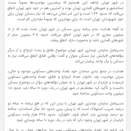
در شهر تهران شاهد این هستیم که بیشترین مهاجرت‌ها عموماً سمت
اسلامشهر و شهرهای اقماری تهران بوده و کمترین هم در خود شهر تهران اتفاق
می‌افتد که حدود ۱.۴۴ است و این امر نشان می‌دهد که نیاز مسکن تهران برای
خود شهروندان تهران است نه برای مهاجرین که عموماً مقدارش کم است.
به گفته هدایت عدم برنامه ریزی مسکن در شهر تهران باعث شده که از ۱۰
میلیون سفری که در شهر تهران اتفاق می‌افتد حدود ۳.۵ میلیون سفر از
شهرهای اقماری باشد و به‌صورت مازاد اتفاق بیفتد.
مدیرعامل سازمان نوسازی شهر تهران موضوع طلاق و بحث ازدواج را از دیگر
مؤلفه‌های افزایش نیاز مسکن عنوان و گفت: وقتی طلاق اتفاق می‌افتد نیاز به
مسکن را یک واحد بیشتر می‌کند.
هدایت در جمع بندی سخنان خود تعداد واحدهای مسکونی موجود و خالی،
میزان مهاجرت، بعد خانوار، تعداد ازدواج و طلاق، تعداد واحدهای مسکونی
فرسوده و ناپایدار در شهر تهران را به عنوان مؤلفه‌های مؤثر در موضوع مسکن
دانست و تأکید کرد: معتقدیم در شهر تهران در یک دوره ۱۰ ساله باید حدود ۱.۵
میلیون واحد مسکونی ساخته شود.
مدیرعامل سازمان نوسازی شهر تهران با بیان این که در افق برنامه ۱۰ ساله دو
درصد ضریب استهلاک است که با پیش بینی حدود ۵۰ سال استاندارد، سالانه
دو درصد نوسازی باید انجام شود، اظهارکرد: حدود ۳۶۵ هزار واحد مسکونی
ناپایدار در شهر تهران وجود دارد که باید در یک دوره ۱۰ ساله نوسازی شود.
وی ادامه داد: تعداد واحدهای مسکونی مورد نیاز زوج‌های جوان در ۱۰ سال