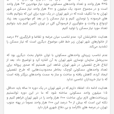
۴۳۵ هزار واحد و تعداد واحدهای مسکونی مورد نیاز مهاجرین ۹۳ هزار واحد
است و در مجموع حدود یک میلیون و ۴۰۰ هزار واحد نیاز مسکن در شهر
تهران به ما تکلیف شده که در شهر تهران در یک دوره برای این که بتوانیم بافت
های فرسوده را نوسازی کنیم و نیاز مسکن را در بعد کم مهاجرین، بعد زیاد
ازدواج و ولادت و جلوگیری از فرسودگی کلی در تهران تأمین کنیم باید بتوانیم
تعداد مورد نیاز مسکن را تولید کنیم.
هدایت خاطرنشان کرد: عدم تناسب میان عرضه و تقاضا و قرارگیری ۴۲ درصد
از خانوارهای شهر تهران زیر خط فقر، موضوع دیگری است که نیاز مسکن را
تشدید می‌کند.
عدم تناسب زیربنای واحدهای مسکونی با توان خانوار بحث دیگری بود که
مدیرعامل سازمان نوسازی شهر تهران به آن اشاره کرد و توضیح داد: بعد از
ابلاغ طرح تفصیلی در شهر تهران شاهد این هستیم که صدور پروانه برای
تعداد واحدهای مسکونی کوچک بخاطر محدودیت‌هایی که طرح تفصیلی
ایجاد کرده، کاهش یافته و ساخت و ساز به سمت واحدهای بزرگتر رفته است
که با نیاز خریداران تناسبی ندارد.
هدایت ادامه داد: اعتقاد داریم که در شهر تهران در یک دوره ۱۰ ساله باید حداقل
۱.۵ میلیون واحد مسکونی ساخته شود که ما در این دوره توانستیم
زیرساخت‌های لازم برای ساخت ۲۰۰ هزار واحد را در شهر تهران فراهم کنیم و
نکته این است که بیش از ۹۰ درصد این ۲۰۰ هزار واحد عموماً در پهنه جنوب
تهران در عرصه های ناکارآمد و بی دفاع شهری قرار دارد.