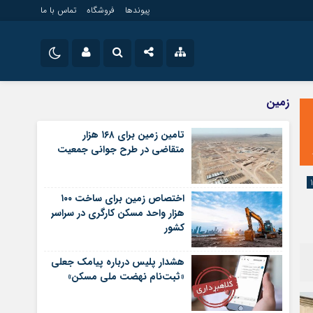
پیوندها
فروشگاه
تماس با ما
ویلایی
نام کاربری یا نشانی ایمیل
اینستاگرام
زمین
مستغلات
تلگرام
تامین زمین برای ۱۶۸ هزار
تجاری
متقاضی در طرح جوانی جمعیت
رمز عبور
سروش
زمین
ساخت و ساز
ایتا
اختصاص زمین برای ساخت ۱۰۰
مرا به خاطر بسپار
آپارات
هزار واحد مسکن کارگری در سراسر
کشور
اپلیکیشن
هشدار پلیس درباره پیامک جعلی
«ثبت‌نام نهضت ملی مسکن»