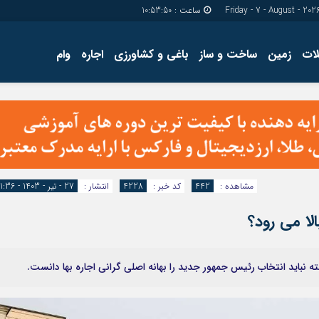
ساعت :
10:53:51
ات
زمین
ساخت و ساز
باغی و کشاورزی
اجاره
وام
دسترسی سریع
پیوندها
تماس با ما
گروه اجتماعی
پیوندهای سایت
گروه اقتصاد
سبد خريد
گروه سیاسی
برگه دو ستونه
گروه فرهنگ
مشاهده :
442
کد خبر :
4228
انتشار :
27 - تیر - 1403 - 11:36
الا می رود؟
لبته نباید انتخاب رئیس جمهور جدید را بهانه اصلی گرانی اجاره بها دانست.