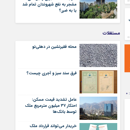
مشجر به نفع شهروندان تمام شد
یا به ضرر؟
مستغلات
محله فقیرنشین در دهلی‏‌نو
فرق سند سبز و آجری چیست؟
0
عامل تشدید قیمت مسکن:
احتکار ۳۷ میلیون مترمربع ملک
توسط بانک‌ها
خریدار می‌تواند قرارداد ملک