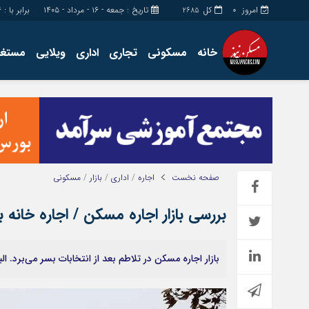
امروز
کل
تاریخ : جمعه - ۱۶ - مرداد - ۱۴۰۵
برابر با : Friday - 7 - August - 2026
2685
0
خانه
مسکونی
تجاری
اداری
ویلایی
مستغل
اداری
چند رسانه
مستغلات
گالری فیلم
تجاری
گالری عکس
زمین
فروشگاه
ساخت و ساز
حساب مشتری
صفحه نخست
اجاره
/
اداری
/
بازار
/
مسکونی
بررسی بازار اجاره مسکن / اجاره خانه ب
بازار اجاره مسکن در تلاطم بعد از انتخابات بسر می‌برد. ا