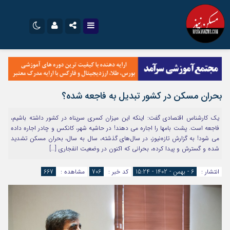
نام کاربری یا نشانی ایمیل
اینستاگرام
تلگرام
سروش
ایتا
بحران مسکن در کشور تبدیل به فاجعه شده؟
رمز عبور
آپارات
اپلیکیشن
یک کارشناس اقتصادی گفت: اینکه این میزان کسری سرپناه در کشور داشته باشیم،
فاجعه است. پشت بامها را اجاره می دهند! در حاشیه شهر، کانکس و چادر اجاره داده
می شود! به گزارش تازه‌نیوز، در سال‌های گذشته، سال به سال، بحران مسکن تشدید
مرا به خاطر بسپار
شده و گسترش و پیدا کرده، بحرانی که اکنون در وضعیت انفجاری […]
انتشار :
6 - بهمن - 1402 - 15:24
کد خبر :
706
مشاهده :
667