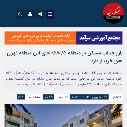
نام کاربری یا نشانی ایمیل
اینستاگرام
تلگرام
سروش
ایتا
بازار جذاب مسکن در منطقه ۵/ خانه های این منطقه تهران
رمز عبور
آپارات
اپلیکیشن
هنوز خریدار دارد
منطقه 5، در بین 22 منطقه تهران، بیشترین معامله را در ماه گذشته(مرداد) با 512
مرا به خاطر بسپار
فقره داشته است؛ این در حالی است که در مدت زمان مشابه در سال گذشته تعداد
معاملات این منطقه، 429 فقره و در دو سال گذشته(1401)، 1170 فقره بوده است.
انتشار :
21 - شهریور - 1403 - 10:54
کد خبر :
5535
مشاهده :
512