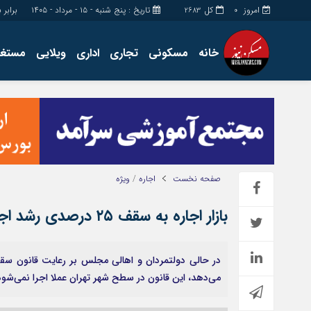
امروز
کل
تاریخ : پنج شنبه - ۱۵ - مرداد - ۱۴۰۵
برابر با : August - 2026
2683
0
خانه
مسکونی
تجاری
اداری
ویلایی
مستغل
اداری
چند رسانه
مستغلات
گالری فیلم
تجاری
گالری عکس
زمین
فروشگاه
ساخت و ساز
حساب مشتری
صفحه نخست
اجاره
/
ویژه
بازار اجاره به سقف ۲۵ درصدی رشد اجاره‌خانه پایبند است؟
می‌دهد، این قانون در سطح شهر تهران عملا اجرا نمی‌شود