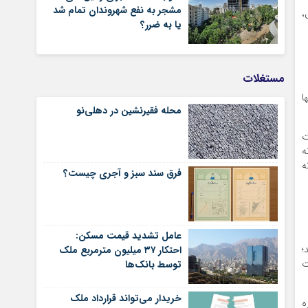
مشجر به نفع شهروندان تمام شد
،
یا به ضرر؟
مستغلات
ا
محله فقیرنشین در دهلی‏‌نو
ت
ه
ه
فرق سند سبز و آجری چیست؟
عامل تشدید قیمت مسکن:
؛
احتکار ۳۷ میلیون مترمربع ملک
ت
توسط بانک‌ها
خریدار می‌تواند قرارداد ملک
ه