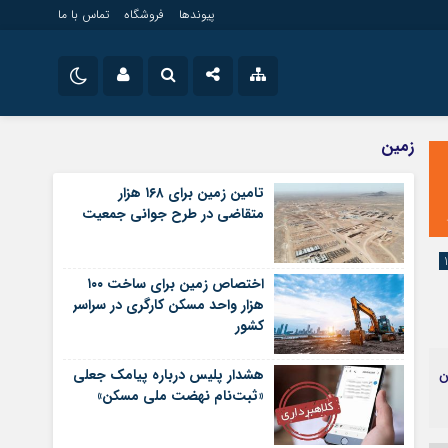
پیوندها
فروشگاه
تماس با ما
ویلایی
نام کاربری یا نشانی ایمیل
اینستاگرام
زمین
مستغلات
تلگرام
تامین زمین برای ۱۶۸ هزار
تجاری
متقاضی در طرح جوانی جمعیت
رمز عبور
سروش
زمین
ساخت و ساز
ایتا
اختصاص زمین برای ساخت ۱۰۰
مرا به خاطر بسپار
آپارات
هزار واحد مسکن کارگری در سراسر
کشور
اپلیکیشن
ان
هشدار پلیس درباره پیامک جعلی
«ثبت‌نام نهضت ملی مسکن»