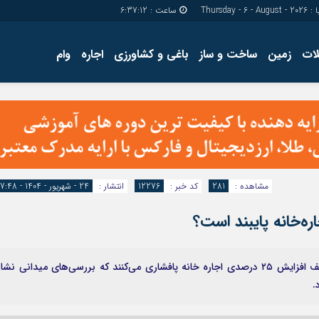
Thursday - 6 - 
ساعت :
6:37:13
ات
زمین
ساخت و ساز
باغی و کشاورزی
اجاره
وام
دسترسی سریع
پیوندها
تماس با ما
گروه اجتماعی
پیوندهای سایت
گروه اقتصاد
سبد خريد
گروه سیاسی
برگه دو ستونه
گروه فرهنگ
مشاهده :
281
کد خبر :
12276
انتشار :
24 - شهریور - 1404 - 17:48
در حالی دولتمردان و اهالی مجلس بر رعایت قانون سقف افزایش ۲۵ درصدی اجاره خانه پافشاری می‌کنند که بررسی‌های میدانی نش
.