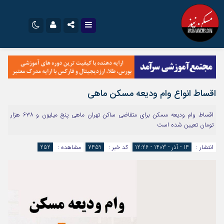
نام کاربری یا نشانی ایمیل
اینستاگرام
تلگرام
سروش
ایتا
اقساط انواع وام ودیعه مسکن ماهی
رمز عبور
آپارات
اپلیکیشن
​اقساط وام ودیعه مسکن برای متقاضی ساکن تهران ماهی پنج میلیون و ۶۳۸ هزار
تومان تعیین شده است
مرا به خاطر بسپار
انتشار :
14 - آذر - 1403 - 12:26
کد خبر :
7459
مشاهده :
252