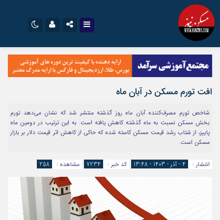
نام کاربری یا نشانی ایمیل
اینستاگرام
تلگرام
سروش
ایتا
افت تورم مسکن در آبان ماه
رمز عبور
آپارات
اپلیکیشن
شاخص تورم مصرف‌کننده آبان ماه روز گذشته منتشر شد که نشان می‌دهد تورم
بخش مسکن نسبت به ماه گذشته کاهش یافته است. به این ترتیب در دومین ماه
پاییز، از شتاب رشد قیمت مسکن کاسته شده که حاکی از کاهش اثر قیمت دلار بر بازار
مرا به خاطر بسپار
مسکن است.
انتشار :
4 - آذر - 1403 - 13:48
کد خبر :
7234
مشاهده :
258