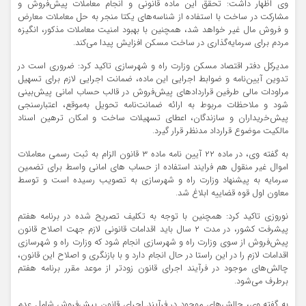
وی اظهار داشت: تحقق این ماده قانونی و انجام معاملات پیش‌فروش و
مشارکت در ساخت با استفاده از شناسه‌های یکتا منجر به حل معاملات معارض
و فروش مال غیر خواهد شد، همچنین با بهبود امنیت معاملات مذکور، انگیزه
مردم برای سرمایه‌گذاری در ساخت مسکن افزایش پیدا می‌کند.
مدیرکل دفتر اقتصاد مسکن وزارت راه و شهرسازی تاکید کرد: ضروری است در
تدوین آیین‌نامه و ضوابط اجرایی این ماده، ضمانت اجرایی لازم برای تسهیل
مراودات مالی طرفین قراردادهای پیش‌فروش در قالب حساب امانی پیش‌بینی
شود و ملاحظات مربوط به ارائه ضمانت‌نامه تحویل به‌موقع، اعتبارسنجی
پیش‌خریداران و سازندگان، اعطای تسهیلات ساخت و امکان ترهین اسناد
مالکیت موضوع قرارداد مدنظر قرار گیرد.
به گفته وی، در ماده ۲۲ آیین نامه ماده ۳ قانون الزام به ثبت رسمی معاملات
اموال غیر منقول هم فرایند استفاده از حساب های امانی واسط برای تضمین
سرمایه به پیشنهاد وزارت راه و شهرسازی به تصویب رسیده است و توسط
معاون اول قوه قضاییه ابلاغ شد.
نوروزی تاکید کرد: همچنین با توجه به تکلیف تصریح شده در برنامه هفتم
پیشرفت کشور، در مدت ۲ سال باید اقدامات قانونی لازم جهت اصلاح قانون
پیش‌فروش از سوی وزارت راه و شهرسازی انجام شود که وزارت راه و شهرسازی
اقدامات لازم را در این راستا در حال انجام دارد و با بازنگری و اصلاح این قانون،
چالش‌های موجود در فرآیند اجرای قانون زودتر از موعد مقرر برنامه هفتم
برطرف می‌شود.
به گفته وی، چالش‌های موجود در فرآیند اجرای قانون پیش‌فروش شامل عدم