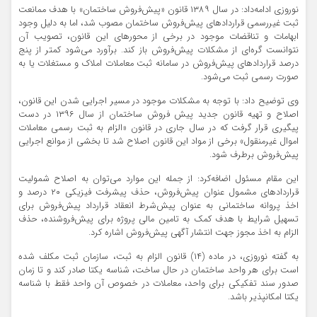
نوروزی ادامه‌داد: در سال ۱۳۸۹ قانون «پیش‌فروش ساختمان» با هدف ممانعت
ثبت غیررسمی قراردادهای پیش‌فروش ساختمان مصوب شد، اما به دلیل وجود
ابهامات و تناقضات موجود در برخی از محورهای این قانون، تصویب آن
نتوانست گره‌ای از مشکلات پیش‌فروش باز کند. برآورد می‌شود کمتر از پنج
درصد قراردادهای پیش‌فروش در سامانه ثبت معاملات املاک و مستغلات یا به
صورت رسمی ثبت می‌شود.
وی توضیح داد: با توجه به مشکلات موجود در مسیر اجرایی شدن این قانون،
اصلاح و تهیه قانون جدید پیش فروش ساختمان از سال ۱۳۹۶ در دست
پیگیری قرار گرفت که در سال جاری در قانون «الزام به ثبت رسمی معاملات
اموال غیرمنقول» برخی از مواد این قانون اصلاح شد تا بخشی از موانع اجرایی
پیش‌فروش برطرف شود.
این مقام مسئول اضافه‌کرد: از جمله این موارد می‌توان به اصلاح شمولیت
قراردادهای مشمول عنوان پیش‌فروش، حذف پیشرفت فیزیکی ۲۰ درصد و
اخذ پروانه ساختمانی به عنوان پیش‌شرط انعقاد قرارداد پیش‌فروش برای
تسهیل شرایط با هدف کمک به تامین مالی پروژه برای پیش‌فروشنده، حذف
الزام به اخذ مجوز جهت انتشار آگهی پیش‌فروش اشاره کرد.
به گفته نوروزی، در ماده (۱۴) قانون الزام به ثبت، سازمان ثبت مکلف شده
است برای هر واحد ساختمان در حال ساخت، شناسه یکتا صادر کند و تا زمان
صدور سند تفکیکی برای واحد، معاملات در خصوص آن واحد فقط با شناسه
یکتا امکانپذیر باشد.