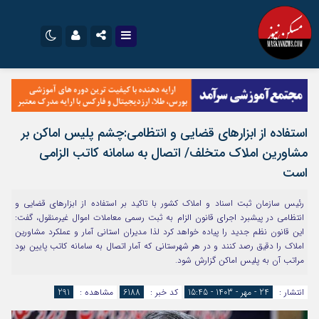
نام کاربری یا نشانی ایمیل
اینستاگرام
تلگرام
سروش
ایتا
استفاده از ابزارهای قضایی و انتظامی:چشم پلیس اماکن بر
رمز عبور
آپارات
اپلیکیشن
مشاورین املاک متخلف/ اتصال به سامانه کاتب الزامی
است
مرا به خاطر بسپار
رئیس سازمان ثبت اسناد و املاک کشور با تاکید بر استفاده از ابزارهای قضایی و
انتظامی در پیشبرد اجرای قانون الزام به ثبت رسمی معاملات اموال غیرمنقول، گفت:
این قانون نظم جدید را پیاده خواهد کرد لذا مدیران استانی آمار و عملکرد مشاورین
املاک را دقیق رصد کنند و در هر شهرستانی که آمار اتصال به سامانه کاتب پایین بود
مراتب آن به پلیس اماکن گزارش شود.
انتشار :
24 - مهر - 1403 - 15:45
کد خبر :
6188
مشاهده :
291