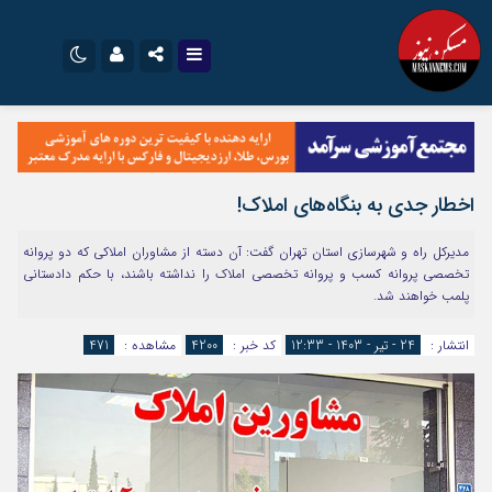
نام کاربری یا نشانی ایمیل
اینستاگرام
تلگرام
سروش
ایتا
اخطار جدی به بنگاه‌های املاک!
رمز عبور
آپارات
اپلیکیشن
مدیرکل راه و شهرسازی استان تهران گفت: آن دسته از مشاوران املاکی که دو پروانه
تخصصی پروانه کسب و پروانه تخصصی املاک را نداشته باشند، با حکم دادستانی
پلمب خواهند شد.
مرا به خاطر بسپار
انتشار :
24 - تیر - 1403 - 12:33
کد خبر :
4200
مشاهده :
471