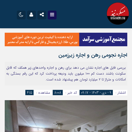
نام کاربری یا نشانی ایمیل
اینستاگرام
تلگرام
سروش
ایتا
اجاره نجومی رهن و اجاره زیرزمین
رمز عبور
آپارات
اپلیکیشن
بررسی فایل های اجاره نشان می دهد برای رهن و اجاره واحدهای زیر همکف که قابل
سکونت باشند دست کم ۱۰۰ میلیون باید ودیعه پرداخت کرد که این رقم بستگی به
امکانات و متراژ تا ۲ میلیارد تومان هم پیشنهاد شده است.
مرا به خاطر بسپار
انتشار :
9 - دی - 1403 - 09:17
کد خبر :
8008
مشاهده :
415