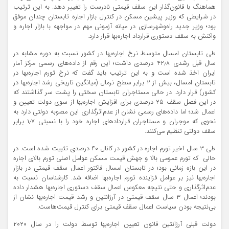
هماهنگ با قانون‌گذار این سقف قیمتی نادرست را تغییر دهد. به این ترتیب
در شرایطی که وزیر پیشین مسکن در کنترل بازار اجاره تابستان چندان موفق
بود؛ وزیر جدید راه‌‌وشهرسازی در میانه آزمونی مهم در مواجهه با بازار اجاره و
واکنش به سقف دستوری قرارداد اجاره‌‌بها قرار دارد.
طی تابستان امسال متوسط نرخ اجاره‌‌بها در کشور نسبت به دوره مشابه در
سال قبل رشدی ۴۲٫۸ درصدی داشت؛ این رقم از داده‌‌های رسمی مرکز آمار
ایران اخذ شده است و به این ترتیب باید گفت که نرخ تورم اجاره‌‌بها در
تابستان امسال، بیش از ۲ برابر سطح نرمال (میانگین تاریخی رشد اجاره‌‌بها در
کشور) قرار دارد. در حالی مستاجران تابستان سختی را پشت سر گذاشتند که
در این فصل سقف ۲۵ درصدی برای افزایش اجاره‌‌بها از سوی دولت تعیین و
اعمال شد؛ اما داده‌‌های رسمی نشان از عدم‌اثرگذاری این مصوبه دولتی دارد به
نحوی که موجران و مستاجران قراردادهای اجاره خود را با نسبتی ۱٫۷ برابر
سقف دولتی تنظیم می‌کنند.
طی ۳ سال اخیر تورم اجاره در کشور در کانال ۴۰ درصدی تثبیت شده است. در
حالی که تورم عمومی بالا و جهش قیمت مسکن عوامل اصلی تورم بالای اجاره
در این بازه زمانی بود؛ در تابستان امسال فاکتور اعمال سقف قیمتی در بازار
اجاره‌‌بها نیز بر عوامل فزاینده تورم اجاره‌‌بها اضافه شد. کارشناسان نسبت به
عدم‌اثرگذاری و حتی نتیجه معکوس اعمال سقف دستوری اجاره‌‌بها هشدار داده
بودند؛ اعمال ۳ سال سقف قیمتی در آرژانتین و رشد قیمت اجاره‌‌بها نشان از
بی‌‌نتیجه بودن سیاست اعمال سقف قیمتی برای کنترل قیمت‌هاست.
دولت قبلی آرژانتین قانون تعیین اجاره‌‌بها توسط دولت را در سال ۲۰۲۰