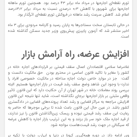
تورم نقطه‌‌ای اجاره‌‌بها در مرداد ماه برابر ۴۳ درصد بود. همچنین تورم ماهانه
اجاره‌‌بها برای شهریور با کاهش ۰٫۳ درصدی نسبت به مرداد برابر ۳٫۲‌درصد
اعلام شد. کاهش سرعت رشد ماهانه در فروکش تورم نقطه‌‌ای اثرگذار بود.
در حالی تابستان سخت مستاجرها به پایان رسید و کارنامه مردودی برای ۳ ماه
اخیر منتشر شد که آزمون پاییزی پیش‌‌روی وزیر جدید مسکن گذاشته شده
است.
افزایش عرضه، راه آرامش بازار
غلامرضا سلامی اقتصاددان اعمال سقف قیمتی بر قراردادهای اجاره خانه در
کشور را مغایر با تاکید قانون اساسی در محترم بودن حق مالکیت دانست و
گفت: ‌‌ جز در موارد خاص دولت اجازه مداخله در مالکیت خصوصی افراد را
ندارد؛ با وجود این شاهد وضع سقف رشد قیمت در بازار اجاره‌‌بها هستیم. البته
بررسی روند معاملات خانه در شهر تهران از آن حکایت دارد که این قانون تاثیر
واقعی مثبتی بر بازار اجاره‌‌بها برجای نگذاشته است، شاید تنها نتیجه این قانون
افزایش مراجعه به مراکز قضایی و رشد تعداد پرونده‌‌های قضایی در دادگستری
کشور باشد. در عین حال این قانون باعث شده تا برخی موجرها که حاضر به
رعایت این سقف رشد قیمتی نبوده و ریسک زیرپاگذاشتن قانون را نیز ندارند،
از قید اجاره ملک خود سر باز بزنند و به این ترتیب بازار اجاره با کاهش عرضه
که سیگنالی در جهت رشد قیمت‌هاست مواجه شود.
وی ادامه داد: در دوره همه‌گیری کرونا در دنیا و ایران، دولت با تکیه بر