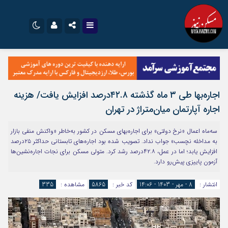
نام کاربری یا نشانی ایمیل
اینستاگرام
تلگرام
سروش
ایتا
اجاره‌‌بها طی ۳ ماه گذشته ۴۲.۸‌درصد افزایش یافت/ هزینه
رمز عبور
آپارات
اپلیکیشن
اجاره آپارتمان میان‌متراژ در تهران
سه‌ماه اعمال «نرخ دولتی» برای اجاره‌بهای مسکن در کشور به‌خاطر «واکنش منفی بازار
مرا به خاطر بسپار
به مداخله نچسب» جواب نداد. تصویب شده بود اجاره‌های تابستانی حداکثر ۲۵درصد
افزایش یابد؛ اما در عمل، ۴۲.۸درصد رشد کرد. متولی مسکن برای نجات اجاره‌نشین‌ها
آزمون پاییزی پیش‌رو دارد.
انتشار :
8 - مهر - 1403 - 14:06
کد خبر :
5865
مشاهده :
335