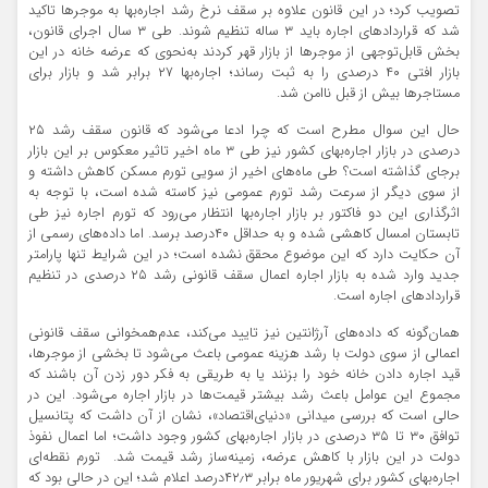
تصویب کرد؛ در این قانون علاوه بر سقف نرخ رشد اجاره‌‌بها به موجرها تاکید
شد که قراردادهای اجاره باید ۳ ساله تنظیم شوند. طی ۳ سال اجرای قانون،
بخش قابل‌توجهی از موجرها از بازار قهر کردند به‌‌نحوی که عرضه خانه در این
بازار افتی ۴۰ درصدی را به ثبت رساند؛ اجاره‌‌بها ۲۷ برابر شد و بازار برای
مستاجرها بیش از قبل ناامن شد.
حال این سوال مطرح است که چرا ادعا می‌شود که قانون سقف رشد ۲۵
درصدی در بازار اجاره‌‌بهای کشور نیز طی ۳ ماه اخیر تاثیر معکوس بر این بازار
برجای گذاشته است؟ طی ماه‌‌های اخیر از سویی تورم مسکن کاهش داشته و
از سوی دیگر از سرعت رشد تورم عمومی نیز کاسته شده است، با توجه به
اثرگذاری این دو فاکتور بر بازار اجاره‌‌بها انتظار می‌رود که تورم اجاره نیز طی
تابستان امسال کاهشی شده و به حداقل ۴۰‌درصد برسد. اما داده‌‌های رسمی از
آن حکایت دارد که این موضوع محقق نشده است؛ در این شرایط تنها پارامتر
جدید وارد شده به بازار اجاره اعمال سقف قانونی رشد ۲۵ درصدی در تنظیم
قراردادهای اجاره است.
همان‌گونه که داده‌‌های آرژانتین نیز تایید می‌کند، عدم‌همخوانی سقف قانونی
اعمالی از سوی دولت با رشد هزینه عمومی باعث می‌شود تا بخشی از موجرها،
قید اجاره دادن خانه خود را بزنند یا به طریقی به فکر دور زدن آن باشند که
مجموع این عوامل باعث رشد بیشتر قیمت‌ها در بازار اجاره می‌شود. این در
حالی است که بررسی میدانی «دنیای‌اقتصاد»، نشان از آن داشت که پتانسیل
توافق ۳۰ تا ۳۵ درصدی در بازار اجاره‌‌بهای کشور وجود داشت؛ اما اعمال نفوذ
دولت در این بازار با کاهش عرضه، زمینه‌‌ساز رشد قیمت شد. تورم نقطه‌‌ای
اجاره‌‌بهای کشور برای شهریور ماه برابر ۴۲٫۳‌درصد اعلام شد؛ این در حالی بود که