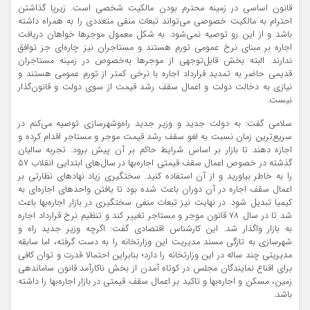
قانون اساسی در زمینه محترم بودن مالکیت شخصی است. زیرپا گذاشتن
احترام به مالکیت خصوصی می‌تواند تبعات منفی متعددی را به همراه داشته
باشد و از این رو توصیه نمی‌شود. به شکل معمول موجرها خواهان دریافت
اجاره بر مبنای نرخ عمومی تورم هستند و مستاجران نیز چاره‌‌ای جز توافق
ندارند. البته بخش قابل‌توجهی از موجرها به‌خصوص در زمینه مستاجران
قدیمی حاضر به تمدید قرارداد اجاره با نرخی کمتر از تورم عمومی هستند و
نیازی به دخالت دولت و اعمال سقف رشد قیمت از سوی دولت و قانون‌گذار
نیست.
سلامی گفت: به دولت جدید و وزیر جدید راه‌‌وشهرسازی توصیه می‌‌کنم در
سریع‌ترین زمان نسبت به لغو سقف رشد قیمت موجر و مستاجر اقدام کرده و
اجازه دهند تا بازار بر اساس شرایط حاکم بر آن پیش برود. تجربه سالیان
گذشته در خصوص اعمال سقف قیمتی اجاره‌‌بها در سال‌های ابتدایی انقلاب ۵۷
را به خاطر بیاورید و از آن استفاده کنید. سختگیری زیاد نهادهای نظارتی بر
اعمال سقف اجاره در آن دوران باعث شده بود تا یافتن واحدهای اجاره‌‌ای به
کیمیا تبدیل شود. در نهایت نیز تبعات منفی سختگیری در بازار اجاره‌‌بها باعث
شد تا در سال ۷۸ قانون موجر و مستاجر تغییر کند و تنظیم نرخ قرارداد اجاره
به بازار واگذار شد. این کارشناس اقتصادی گفت: اگرچه وزیر جدید راه و
شهرسازی به تازگی مسند مدیریت این وزارتخانه را به دست گرفته، اما سابقه
مدیریتی چند ساله در این وزارتخانه را دارد؛ بنابراین احتمالا قدرت و توان کافی
برای اقناع نمایندگان مجلس در کوتاه آمدن از بخش ناکارآمد قانون ساماندهی
زمین، مسکن و اجاره‌بها و تاکید بر اعمال سقف قیمتی در بازار اجاره‌‌بها را داشته
باشد.