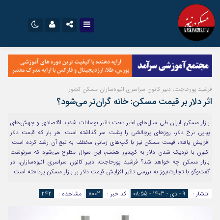
نام کاربری یا نشانی ایمیل
اینستاگرام
تلگرام
سروش
ایتا
فرشید پورحاجت، دبیر کانون سراسری انبوه‌سازان مسکن کشور
رمز عبور
آپارات
اپلیکیشن
اثر دلار بر قیمت مسکن: خانه گران‌تر می‌شود؟
بازار مسکن ایران طی سال‌های اخیر تحت تاثیر نوسانات شدید اقتصادی و جهش‌های
پیاپی نرخ دلار، روزهای پرچالشی را پشت سر گذاشته است. هر بار که قیمت دلار
مرا به خاطر بسپار
افزایش یافته، قیمت مسکن نیز با گپ‌های زمانی مختلف به تبع آن رشد کرده است.
اکنون با نزدیک شدن دلار به کریدور هشتم، این سوال مطرح می‌شود که سرنوشت
بازار مسکن چه خواهد شد؟ فرشید پورحاجت، دبیر کانون سراسری انبوه‌سازان، در
گفت‌وگو با تجارت‌نیوز به بررسی تاثیر افزایش قیمت دلار بر بازار مسکن پرداخته است.
انتشار :
9 - دی - 1403 - 08:55
کد خبر :
8002
مشاهده :
242