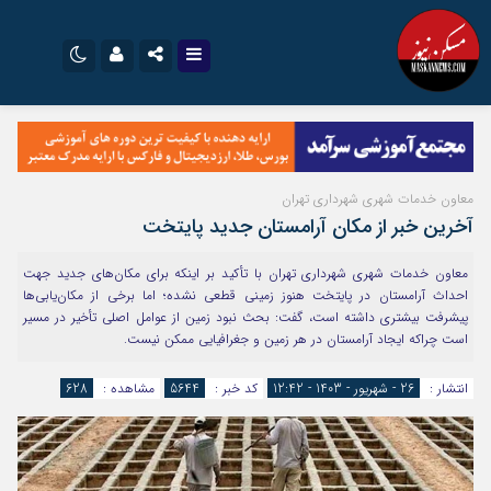
نام کاربری یا نشانی ایمیل
اینستاگرام
تلگرام
سروش
ایتا
معاون خدمات شهری شهرداری تهران
رمز عبور
آپارات
اپلیکیشن
آخرین خبر از مکان آرامستان جدید پایتخت
معاون خدمات شهری شهرداری تهران با تأکید بر اینکه برای مکان‌های جدید جهت
احداث آرامستان در پایتخت هنوز زمینی قطعی نشده؛ اما برخی از مکان‌یابی‌ها
مرا به خاطر بسپار
پیشرفت بیشتری داشته است، گفت: بحث نبود زمین از عوامل اصلی تأخیر در مسیر
است چراکه ایجاد آرامستان در هر زمین و جغرافیایی ممکن نیست.
انتشار :
26 - شهریور - 1403 - 12:42
کد خبر :
5644
مشاهده :
628