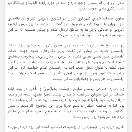
شدن آن جای کار بسیاری وجود دارد و البته در حوزه رابطه کارفرما و پیمانکار نیز
باید بازنگری‌هایی صورت بگیرد.
معاون خدمات شهری شهرداری تهران در تشریح لایروبی انهار و رودخانه‌های
شهر تهران با شروع فصل بارش‌ها نیز گفت: از حدود ۱۰ روز پیش ابلاغیه
لایروبی و آمادگی بارش‌ها به مناطق ارسال شده و پیگیر هستیم که در این
حوزه همه به وظایف خود به درستی عمل کنند.
وی در پاسخ به سوالی درخصوص نهایی شدن یکی از زمین‌های ویژه احداث
آرامستان جدید در تهران نیز گفت: برای مکان‌های جدید جهت احداث
آرامستان هنوز زمینی قطعی نشده اما برخی از مکان‌یابی‌ها پیشرفت بیشتری
داشته است. بی‌تردید هر نقطه‌ای که از همه جوانب موضوعاتش حل و فصل
شود قطعا به عنوان محل جدید احداث آرامستان اعلام خواهیم کرد. در این
میان بحث نبود زمین از عوامل اصلی تأخیر در مسیر است چراکه ایجاد
آرامستان در هر زمین و جغرافیایی ممکن نیست.
وی درباره اعتراض پرسنل سازمان بهشت زهرا(س) و تأخیر در روند ارائه
خدمات در این سازمان نیز گفت: کارمندان بهشت زهرا حقوق، اضافه کار و همه
دریافتی‌های خود را گرفته بودند و تنها هزینه سفری بود که با تأخیر مواجه شده
بود؛ لذا به شخصه انتظار نداشتم صرفا برای این موضوع کار مردم را زمین
بگذارند. ما وظیفه داریم نسبت به پرداخت به موقع حقوق اقدام کنیم اما کار
مردم هم نمی‌شود روی زمین بماند.
نظری درباره زمان بهره‌برداری از روددره فرحزاد نیز گفت: این رود دره در مهرماه