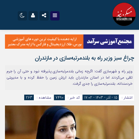
نام کاربری یا نشانی ایمیل
اینستاگرام
تلگرام
سروش
ایتا
چراغ سبز وزیر راه به بلندمرتبه‌سازی در مازندران
رمز عبور
آپارات
اپلیکیشن
وزیر راه و شهرسازی گفت: اگرچه زمانی بلندمرتبه‌سازی پذیرفته نبود و حتی آن را جرم
تلقی می‌کردند اما در استان مازندران باید ارزش زمین را حفظ کرده و با مدیریتی
خردمندانه، بلندمرتبه‌سازی را جدی گرفت.
مرا به خاطر بسپار
انتشار :
15 - آذر - 1403 - 17:02
کد خبر :
7490
مشاهده :
263