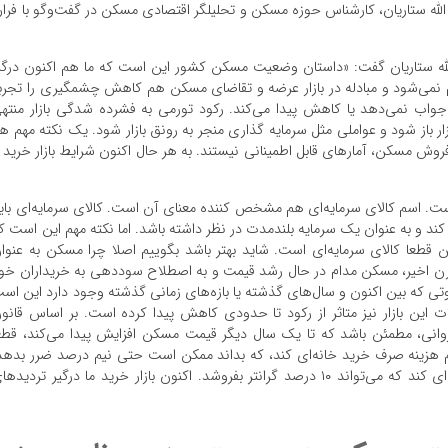
له ستاریان، کارشناس حوزه مسکن و تحلیلگر اقتصادی مسکن در گفت‌و‌گو با فرار
لله ستاریان گفت: «داستان وضعیت مسکن کشور این است که ما هم اکنون درگی
م نمی‌شود و مبادله در بازار عرضه و تقاضای مسکن هم کاهش چشمگیری را تجرب
جواب نمی‌دهد یا کاهش پیدا می‌کند. رکود تورمی به فشرده شدگی بازار منته
زار باز شود و عواملی مثل سرمایه گذاری منجر به رونق بازار شود. یک نکته مهم ه
ش مسکن، آمار‌های قابل اطمینانی نیستند. به هر حال اکنون شرایط بازار خرید 
ت. اسم کالای سرمایه‌ای هم مشخص کننده معنای آن است. کالای سرمایه‌ای بای
ند و به عنوان یک سرمایه بلندمدت در نظر داشته باشد. اما نکته مهم این است ک
 قطعا کالای سرمایه‌ای است. شاید بهتر باشد بگوییم اصلا چرا مسکن به عنوا
ن اخیر، مسکن مدام در حال رشد قیمت و به اصطلاح سوددهی به خریداران خو
فاوتی که بین اکنون و سال‌های گذشته یا بازه‌های زمانی گذشته وجود دارد این اس
 این بازار نیز متاثر از رکود تا حدودی کاهش پیدا کرده است. بر اساس قانو
انی، مطمئن باشد که تا یک سال دیگر قیمت مسکن افزایش پیدا می‌کند، قطع
 هزینه صرف خرید خانه‌ای کند، که بداند ممکن است حتی نیم درصد ضرر بدهد
درواقع خریدار حاضر است دو برابر پول صرف خرید خانه‌ای کند که می‌تواند ۱۰ درصد گرانتر بفروشد. اکنون بازار خرید ما درگیر تردید‌