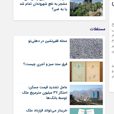
مشجر به نفع شهروندان تمام شد
یا به ضرر؟
ح
مستغلات
ش
ر
م
محله فقیرنشین در دهلی‏‌نو
ر
ی
فرق سند سبز و آجری چیست؟
ز
و
ر
عامل تشدید قیمت مسکن:
احتکار ۳۷ میلیون مترمربع ملک
توسط بانک‌ها
خریدار می‌تواند قرارداد ملک