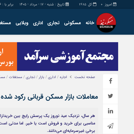
امروز
کل
تاریخ : شنبه - ۱۷ - مرداد - ۱۴۰۵
برابر با : Saturday - 8 - August - 2026
2685
0
خانه
مسکونی
تجاری
اداری
ویلایی
مستغل
اداری
چند رسانه
مستغلات
گالری فیلم
تجاری
گالری عکس
زمین
فروشگاه
ساخت و ساز
حساب مشتری
صفحه نخست
اجاره
/
اداری
/
بازار
/
تجاری
/
مستغلات
/
مسک
معاملات بازار مسکن قربانی رکود شده
هر سال، نزدیک عید نوروز یک پرسش رایج بین خریداران
مناسبی برای خرید و فروش است یا خیر. اما مدتی است که
برخی غیرسرمایه‌ای می‌دانند.