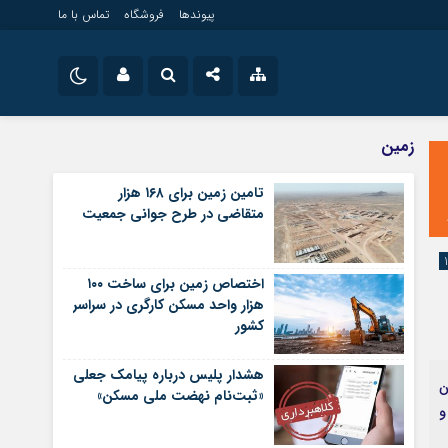
پیوندها
فروشگاه
تماس با ما
ویلایی
نام کاربری یا نشانی ایمیل
اینستاگرام
زمین
مستغلات
تلگرام
تامین زمین برای ۱۶۸ هزار
تجاری
متقاضی در طرح جوانی جمعیت
رمز عبور
سروش
زمین
ساخت و ساز
ایتا
اختصاص زمین برای ساخت ۱۰۰
مرا به خاطر بسپار
آپارات
هزار واحد مسکن کارگری در سراسر
کشور
اپلیکیشن
هشدار پلیس درباره پیامک جعلی
ن
«ثبت‌نام نهضت ملی مسکن»
و