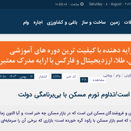
ساعت :
10:55:09
ات
زمین
ساخت و ساز
باغی و کشاورزی
اجاره
وام
دسترسی سریع
پیوندها
تماس با ما
گروه اجتماعی
پیوندهای سایت
گروه اقتصاد
سبد خريد
گروه سیاسی
برگه دو ستونه
گروه فرهنگ
ونی
/
وام
/
ویلایی
کد خبر :
8760
انتشار :
16 - بهمن - 1403 - 16:50
مشاهده :
219
 است/تداوم تورم مسکن با بی‌برنامگی دولت
 و فروشندگان مسکن این است که در بازار مسکن چه خبر است و آیا اکنون زما
 اسم بازار مسکن با رکود گره خورده است؛ بازاری که برخی آن را سرمایه‌ای 