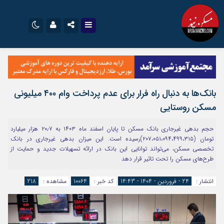
نام کاربری یا نشانی ایمیل
اینستاگرام
تلگرام
سروش
ایتا
بانک‌ها به دنبال راه فرار برای عدم پرداخت وام ۴۰۰ میلیونی
رمز عبور
آپارات
اپلیکیشن
مسکن روستایی
حجم بدهی غیرجاری بانک مسکن تا پایان اسفند ماه ۱۴۰۳ به ۲۰٫۷ هزار میلیارد
مرا به خاطر بسپار
تومان (۲۰۷،۰۵۱،۰۹۴،۴۹۹،۳۱۵)رسیده است. این میزان بدهی غیرجاری در بانک
تخصصی مسکن، می‌تواند توانایی این بانک در ارائه تسهیلات جدید و حمایت از
طرح‌های مسکن را تحت تاثیر قرار دهد
انتشار :
24 - فروردین - 1404 - 14:43
کد خبر :
10064
مشاهده :
218