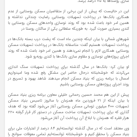
سازی روستاها به ۷۵ درصد برسد.
این در حالیست که پیش از این برخی از متقاضیان مسکن روستایی از عدم
همکاری بانک‌ها در پرداخت تسهیلات روستایی رضایت چندانی نداشته و
همین امر خود باعث شده بود که روند نوسازی واحدهای مسکن روستایی با
کندی بسیاری صورت گیرد. به طوریکه سلطانی یکی از ساکنان روستا در
شهرهای شمالی با بیان اینکه چندین ماه است که پشت درب بسته بانک‌ها در
پرداخت تسهیلات هستیم گفت: متاسفانه بانک‌ها در پرداخت تسهیلات مسکن
روستایی همکاری لازم را انجام نمی‌دهند و همین امر خود باعث شده که روند
اجرای پروژه‌های نوسازی و مقاوم سازی بانک‌ها با کندی روبه‌رو شود.
او بیان کرد: بانک‌ها در سال گذشته برای پرداخت تسهیلات سنگ اندازی
می‌کردند که خوشخبتانه درحال حاضر این مشکل رفع شده وما امیدواریم
امسال با برنامه ریزی که بنیاد مسکن انجام میدهند شاهد بهبود و تسریع در
روند اجرای پروژه‌های مسکن روستایی باشیم.
پیش از این هم محمد حسین رحمانی خلیلی معاون برنامه ریزی بنیاد مسکن
با بیان اینکه از ۲۱ فروردین ماه همزمان با سالروز تاسیس بنیاد مسکن
تسهیلات ۴۰۰ میلیون تومانی مسکن روستایی آغاز می‌شود گفته بود که هدف
گذاری که برای پرداخت تسهیلات ساخت مسکن در دستور کار قرار گرفته ۲۲۰
هزار فقره که همزمان با ابلاغ آن پرداخت آن آغاز می‌شود.
وی معتقد است که در سال گذشته توانسته‌ایم ۸۴ درصد از اعتبارات ملی برای
بنیاد مسکن را محقق کنیم و خوشبختانه توانسته‌ایم تمامی معوقات سوانح را