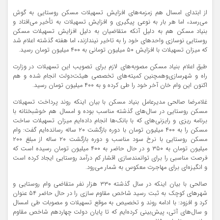
از ابتدای امسال هم زمزمه‌های افزایش تسهیلات مسکن روستایی به گوش
می‌رسد، اما هر بار به نوعی پیگیری و افزایش تسهیلات به تأخیر می‌افتاد و
بنیاد مسکن هم به دلیل آنکه متقاضیان به دلیل افزایش تسهیلات مسکن
روستایی نوسازی واحدهای خود را به تاخیر نیندازند، اما هفته گذشته اعلام شد
که میزان تسهیلات با افزایش ۵۰ میلیون تومانی به ۴۰۰ میلیون تومان رسید.
طبق اعلام بنیاد مسکن مصوبه‌های لازم برای تصویب این تسهیلات در وزارت
راه و شهرسازی‌وهمچنین کمیته‌های تخصصی هیئت‌دولت انجام شده و هم
اکنون این وام خان آخر خود را طی کرده و به ۴۰۰ میلیون تومان رسید.
غلامرضا صالحی مدیرعامل بنیاد مسکن با بیان اینکه روند پرداخت تسهیلات
مسکن روستایی در سال‌های گذشته مناسب بوده و امسال هم خوشبختانه با
برنامه ریزی و رایزنی‌های که با بانک‌ها انجام داده‌ایم میزان تسهیلات ساخت
مسکن را به ۴۰۰ میلیون تومان با دوره بازگشت ۲۰ ساله رسانده‌ایم گفت: وام
مسکن روستایی با نرخ سود مناسب و دوره بازگشت ۲۰ ساله از مبلغ ۲۰۰
میلیون تومان به ۳۵۰ و در حال حاضر به ۴۰۰ میلیون تومان رسیده است که
فرصت مناسبی را برای توانمندسازی اقشار کم درآمد روستایی ایجاد کرده است
و انگیزه‌ای برای مهاجرت معکوس به شمار می‌رود.
صالحی با بیان اینکه در سال گذشته ۳۳۰ هزار نفر متقاضی وام روستایی و
شهرهای کوچک به ثبت رسید شاخص مقاوم سازی را در حال حاضر ۵۴ عنوان
کرد و افزود: با ادامه روند و تخصیص به موقع تسهیلات و مصوبات طی امسال
و سال‌های آتی، پیش‌بینی کرده‌ایم که تا پایان دولت چهاردهم شاخص مقاوم