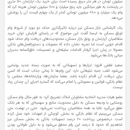
میلیون تومان در هر متر مربع رسیده است برای خرید یک آپارتمان ۵۰ متری
در پایتخت به طور میانگین باید پنج میلیارد و ۷۰۰ میلیون تومان هزینه کرد که
وام یک میلیارد و ۲۸۰ میلیون تومانی کمتر از یک چهارم قیمت آن را پوشش
می‌دهد.
یک کارشناس بازار مسکن نیز درباره تاثیرگذاری حذف دو مورد از شروط وام
اوراق مسکن به ایسنا گفت: این موضوع که در راستای افزایش توان خرید
متقاضیان آپارتمان و رونق بازار مسکن، محدودیت‌های دریافت وام حذف شود
اقدام خوبی است اما تجربه نشان داده که مصوبات و دستورالعمل‌های بانکی
معمولا در زمان اجرا گرفتار اقدامات سلیقه‌ای و تصمیمات خلق‌الساعه مدیران
میانی بانک‌ها می‌شود.
سعید لطفی افزود: ابزارها و تسهیلاتی که به صورت بسته جدید رونمایی
می‌شود اغلب جنبه تبلیغاتی دارد. این وام‌ها تا زمانی جذاب است که کسی
برای دریافت آن اقدام نکرده باشد. بعضا سازمان‌ها، ‌وزارتخانه‌ها، مجلس یا
نظام بانکی، قوانین و مصوباتی را اعلام می‌کنند که گستره اجرای آن چندان زیاد
نیست.
عضو هیات مدیره اتحادیه مشاوران املاک تصریح کرد: به طور مثال وام مسکن
روستایی یا ودیعه مسکن به دلیل محدویت منابع و سهمیه‌ای که به هر بانک
تعلق می‌گیرد غالبا به همه متقاضیان پرداخت نمی‌شود. حتی در نهضت ملی
مسکن می‌بینیم که نظام بانکی به بخش کوچکی از تعهدات خود عمل کرده
است. درخصوص پرداخت ۲۰ درصد تسهیلات بانکی به بخش مسکن نیز
شاهدیم که حدود ۵ درصد این رقم محقق می‌شود و به دلیل طولانی بودن