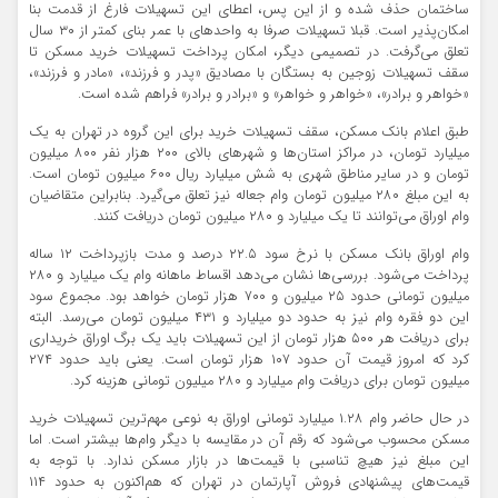
ساختمان حذف شده و از این پس، اعطای این تسهیلات فارغ از قدمت بنا
امکان‌پذیر است. قبلا تسهیلات صرفا به واحدهای با عمر بنای کمتر از ۳۰ سال
تعلق می‌گرفت. در تصمیمی دیگر، امکان پرداخت تسهیلات خرید مسکن تا
سقف تسهیلات زوجین به بستگان با مصادیق «پدر و فرزند»، «مادر و فرزند»،
«خواهر و برادر»، «خواهر و خواهر» و «برادر و برادر» فراهم شده است.
طبق اعلام بانک مسکن، سقف تسهیلات خرید برای این گروه در تهران به یک
میلیارد تومان، در مراکز استان‌ها و شهرهای بالای ۲۰۰ هزار نفر ۸۰۰ میلیون
تومان و در سایر مناطق شهری به شش میلیارد ریال ۶۰۰ میلیون تومان است.
به این مبلغ ۲۸۰ میلیون تومان وام جعاله نیز تعلق می‌گیرد. بنابراین متقاضیان
وام اوراق می‌توانند تا یک میلیارد و ۲۸۰ میلیون تومان دریافت کنند.
وام اوراق بانک مسکن با نرخ سود ۲۲.۵ درصد و مدت بازپرداخت ۱۲ ساله
پرداخت می‌شود. بررسی‌ها نشان می‌دهد اقساط ماهانه وام یک میلیارد و ۲۸۰
میلیون تومانی حدود ۲۵ میلیون و ۷۰۰ هزار تومان خواهد بود. مجموع سود
این دو فقره وام نیز به حدود دو میلیارد و ۴۳۱ میلیون تومان می‌رسد. البته
برای دریافت هر ۵۰۰ هزار تومان از این تسهیلات باید یک برگ اوراق خریداری
کرد که امروز قیمت آن حدود ۱۰۷ هزار تومان است. یعنی باید حدود ۲۷۴
میلیون تومان برای دریافت وام میلیارد و ۲۸۰ میلیون تومانی هزینه کرد.
در حال حاضر وام ۱.۲۸ میلیارد تومانی اوراق به نوعی مهم‌ترین تسهیلات خرید
مسکن محسوب می‌شود که رقم آن در مقایسه با دیگر وام‌ها بیشتر است. اما
این مبلغ نیز هیچ تناسبی با قیمت‌ها در بازار مسکن ندارد. با توجه به
قیمت‌های پیشنهادی فروش آپارتمان در تهران که هم‌اکنون به حدود ۱۱۴